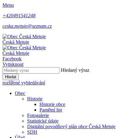
Menu
+420491541248
ceska.metuje@seznam.cz
Česká Metuje
Česká Metuje
Facebook
Vytisknout
Hledaný výraz
Hledat
rozšířené vyhledávání
Obec
Historie
Historie obce
Pamětní list
Fotogalerie
Statistické údaje
Digitální povodňový plán obce Česká Metuje
SDH
Úřad