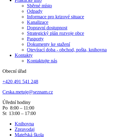
Praktické info
Sběrné místo
Odpady
Informace pro krizové situace
Kanalizace
Dopravní dostupnost
Strategický plán rozvoje obce
Pasporty
Dokumenty ke stažení
Otevírací doba - obchod, pošta, knihovna
Kontakty
Kontaktujte nás
Obecní úřad
+420 491 541 248
Ceska.metuje@seznam.cz
Úřední hodiny
Po 8:00 – 11:00
St 13:00 – 17:00
Knihovna
Zpravodaj
Mateřská škola