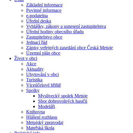
Základní informace
Povinné informace
e-podatelna
Úřední deska
Vyhlášky, zákony a usnesení zastupitelstva
Úřední hodiny obecního úřadu
Zastupitelstvo obce
Jednací řád
Zápisy veřejných zasedání obce Česká Metuje
Územní plán obce
Život v obci
Akce
Aktuality
Ubytování v obci
Turistika
Víceúčelové hřiště
Spolky
Myslivecký spolek Metuje
Sbor dobrovolných hasičů
Modeláři
Knihovna
Hlášení rozhlasu
Metujský zpravodaj
Mateřská škola