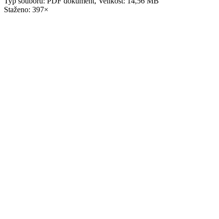
Typ souboru: PDF dokument, Velikost: 14,56 MB
Staženo: 397×
Metujský zpravodaj 1_2023
zpravodaj (10).pdf
Typ souboru: PDF dokument, Velikost: 6,23 MB
Staženo: 452×
2022
Metujský zpravodaj 4_2022
zpravodaj prosinec.pdf
Typ souboru: PDF dokument, Velikost: 14,83 MB
Staženo: 433×
Metujský zpravodaj 3_2022
zpravodaj září.pdf
Typ souboru: PDF dokument, Velikost: 7,31 MB
Staženo: 450×
Metujský zpravodaj 2_2022