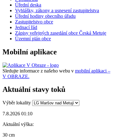
Úřední deska
Vyhlášky, zákony a usnesení zastupitelstva
Úřední hodiny obecního úřadu
Zastupitelstvo obce
Jednací řád
Zápisy veřejných zasedání obce Česká Metuje
Územní plán obce
Mobilní aplikace
Sledujte informace z našeho webu v
mobilní aplikaci –
V OBRAZE.
Aktuální stavy toků
Výběr lokality
7.8.2026 01:10
Aktuální výška:
30 cm