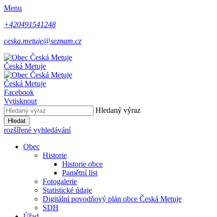
Menu
+420491541248
ceska.metuje@seznam.cz
Česká Metuje
Česká Metuje
Facebook
Vytisknout
Hledaný výraz
Hledat
rozšířené vyhledávání
Obec
Historie
Historie obce
Pamětní list
Fotogalerie
Statistické údaje
Digitální povodňový plán obce Česká Metuje
SDH
Úřad