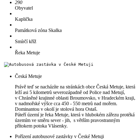
290
Obyvatel
Kaplička
Památková zóna Skalka
Smírčí kříž
Řeka Metuje
Česká Metuje
Právě teď se nacházíte na stránkách obce Česká Metuje, která
leží asi 5 kilometrů severozápadně od Police nad Metují,
v Chráněné krajinné oblasti Broumovsko, v Hradeckém kraji,
v nadmořské výšce cca 450 - 550 metrů nad mořem.
Dominantou v okolí je stolová hora Ostaš.
Páteří území je řeka Metuje, která v hlubokém zářezu protéká
územím ve směru sever - jih, s větším pravostranným
přítokem potoka Vlásenky.
Pořízení autobusové zastávky v České Metuji