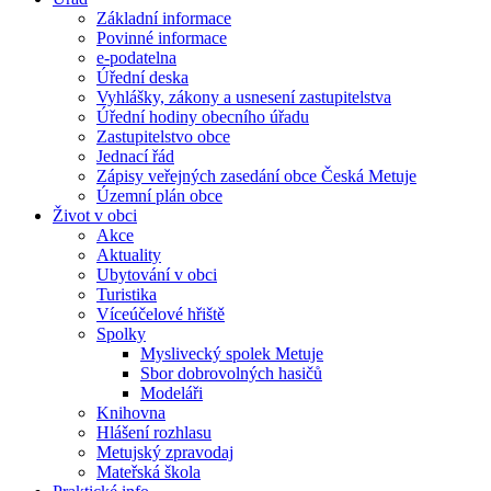
Základní informace
Povinné informace
e-podatelna
Úřední deska
Vyhlášky, zákony a usnesení zastupitelstva
Úřední hodiny obecního úřadu
Zastupitelstvo obce
Jednací řád
Zápisy veřejných zasedání obce Česká Metuje
Územní plán obce
Život v obci
Akce
Aktuality
Ubytování v obci
Turistika
Víceúčelové hřiště
Spolky
Myslivecký spolek Metuje
Sbor dobrovolných hasičů
Modeláři
Knihovna
Hlášení rozhlasu
Metujský zpravodaj
Mateřská škola